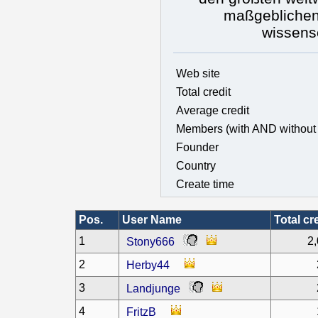
maßgeblichen
wissensc
Web site
Total credit
Average credit
Members (with AND without 
Founder
Country
Create time
Pos.
User Name
Total cr
1
2
Stony666
2
Herby44
3
Landjunge
4
FritzB