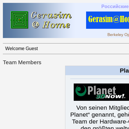
Российские
Berkeley Op
Welcome Guest
Team Members
Pl
Von seinen Mitglied
Planet“ genannt, geh
Team der Hardware-
den größten weltw