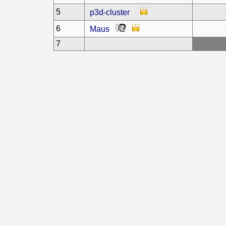
5
p3d-cluster
6
Maus
7