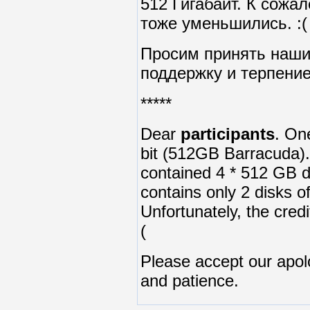
512 Гигабайт. К сожал
тоже уменьшились. :(
Просим принять наши
поддержку и терпение
*****
Dear
participants
. On
bit (512GB Barracuda). 
contained 4 * 512 GB d
contains only 2 disks o
Unfortunately, the cred
(
Please accept our apol
and patience.