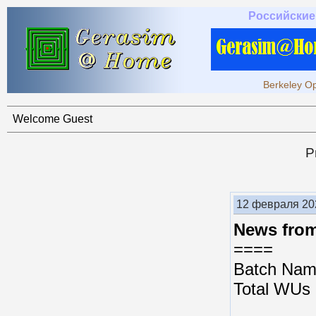
Российские
Berkeley Op
Welcome Guest
P
12 февраля 202
News from 
====
Batch Na
Total WUs 