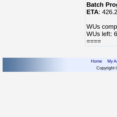
Batch Pro
ETA
:
426.
WUs compl
WUs left:
====
Home
My A
Copyright