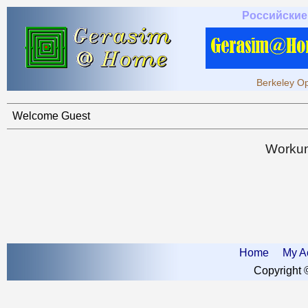
Российские
Berkeley Op
Welcome Guest
Workun
Home
My A
Copyright