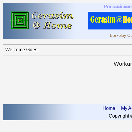
Российские
Berkeley Op
Welcome Guest
Workun
Home
My A
Copyright