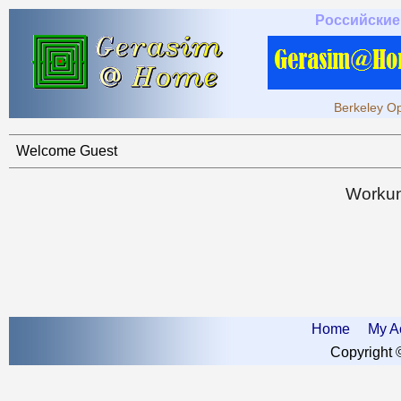
Российские
Berkeley Op
Welcome Guest
Workun
Home
My A
Copyright