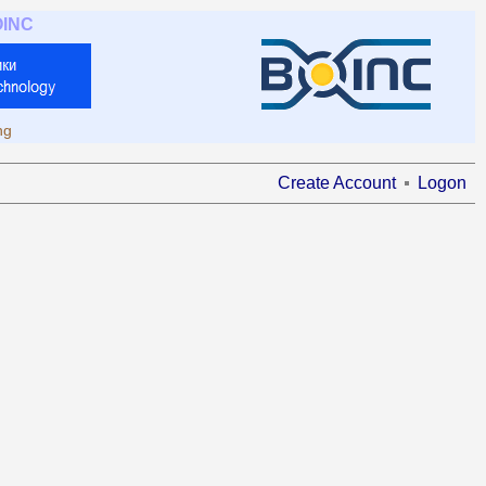
OINC
ng
Create Account
Logon