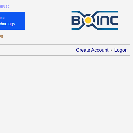
OINC
ng
Create Account
Logon