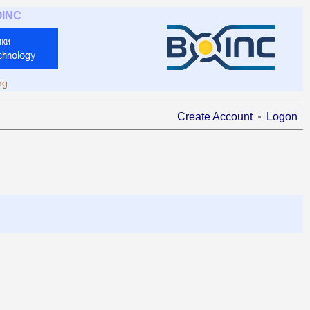
OINC
ng
Create Account
Logon