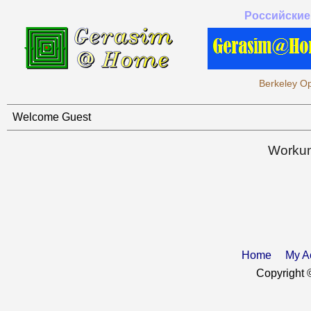
Российские
Berkeley Op
Welcome Guest
Workun
Home
My A
Copyright