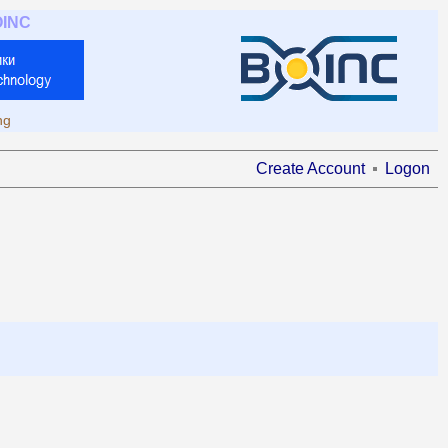
OINC
ng
Create Account
Logon